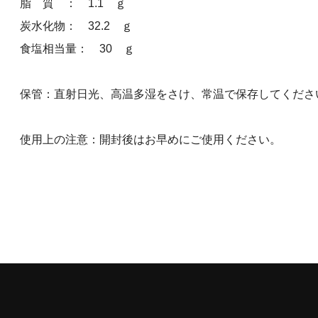
脂 質 ： 1.1 ｇ
炭水化物： 32.2 ｇ
食塩相当量： 30 ｇ
保管：直射日光、高温多湿をさけ、常温で保存してくださ
使用上の注意：開封後はお早めにご使用ください。