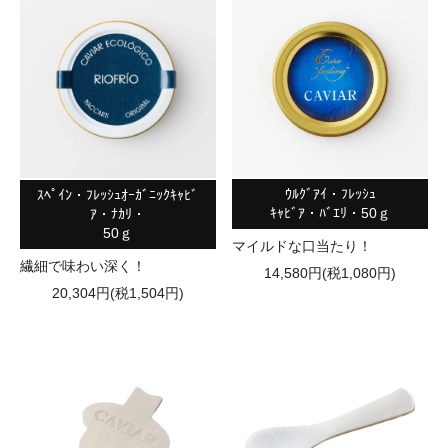
ｳﾙｸﾞｱｲ・ﾌﾚｯｼｭ
ｽﾍﾟｲﾝ・ﾌﾚｯｼｭｵｰｶﾞﾆｯｸｷｬﾋﾞ
ｷｬﾋﾞｱ・ﾊﾞｴﾘ・50ｇ
ｱ・ﾅｶﾘ・
50ｇ
マイルドな口当たり！
繊細で味わい深く！
14,580円(税1,080円)
20,304円(税1,504円)