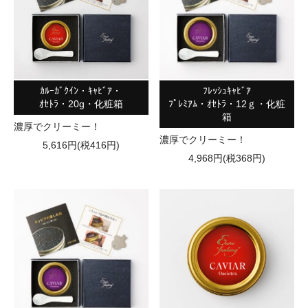
ｶﾙｰｶﾞｸｲﾝ・ｷｬﾋﾞｱ・
ﾌﾚｯｼｭｷｬﾋﾞｱ
ｵｾﾄﾗ・20g・化粧箱
ﾌﾟﾚﾐｱﾑ・ｵｾﾄﾗ・12ｇ・化粧
箱
濃厚でクリーミー！
濃厚でクリーミー！
5,616円(税416円)
4,968円(税368円)