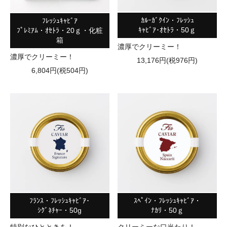
ｶﾙｰｶﾞｸｲﾝ・ﾌﾚｯｼｭ
ﾌﾚｯｼｭｷｬﾋﾞｱ
ｷｬﾋﾞｱ･ｵｾﾄﾗ・50ｇ
ﾌﾟﾚﾐｱﾑ・ｵｾﾄﾗ・20ｇ・化粧
箱
濃厚でクリーミー！
濃厚でクリーミー！
13,176円(税976円)
6,804円(税504円)
ﾌﾗﾝｽ・ﾌﾚｯｼｭｷｬﾋﾞｱ･
ｽﾍﾟｲﾝ・ﾌﾚｯｼｭｷｬﾋﾞｱ・
ｼｸﾞﾈﾁｬｰ・50g
ﾅｶﾘ・50ｇ