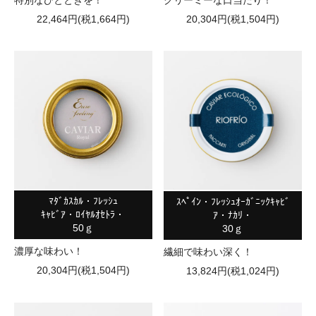
特別なひとときを！
クリーミーな口当たり！
22,464円(税1,664円)
20,304円(税1,504円)
ﾏﾀﾞｶｽｶﾙ・ﾌﾚｯｼｭ
ｽﾍﾟｲﾝ・ﾌﾚｯｼｭｵｰｶﾞﾆｯｸｷｬﾋﾞ
ｷｬﾋﾞｱ・ﾛｲﾔﾙｵｾﾄﾗ・
ｱ・ﾅｶﾘ・
50ｇ
30ｇ
濃厚な味わい！
繊細で味わい深く！
20,304円(税1,504円)
13,824円(税1,024円)