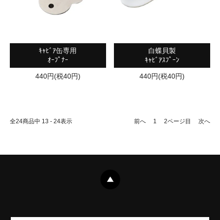
ｷｬﾋﾞｱ缶専用
白蝶貝製
ｵｰﾌﾟﾅｰ
ｷｬﾋﾞｱｽﾌﾟｰﾝ
440円(税40円)
440円(税40円)
全
24
商品中
13 - 24
表示
前へ
1
2
ページ目
次へ